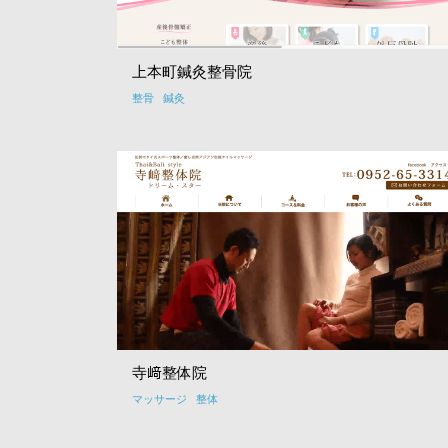
上本町鍼灸整骨院
整骨
鍼灸
寺﨑整体院
マッサージ
整体