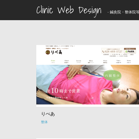
Clinic Web Design
- 鍼灸院・整体院等
りぺあ
整体