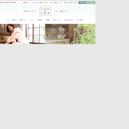
元氣堂
アロマ
整体