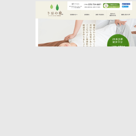
りはの樹
整体