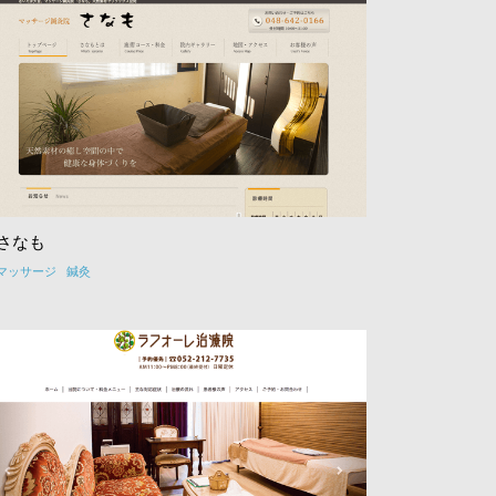
さなも
マッサージ
鍼灸