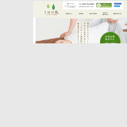
りはの樹
整体