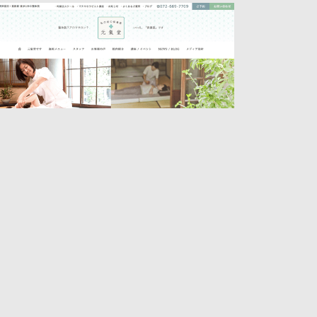
元氣堂
アロマ
整体