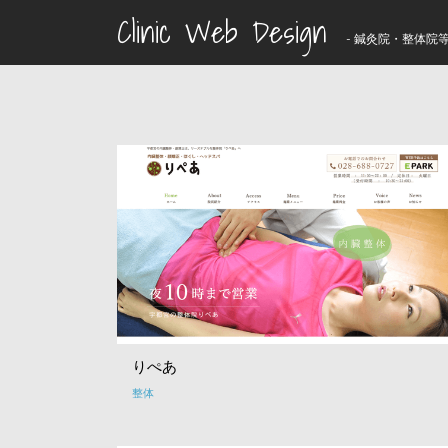
Clinic Web Design
- 鍼灸院・整体院等
りぺあ
整体