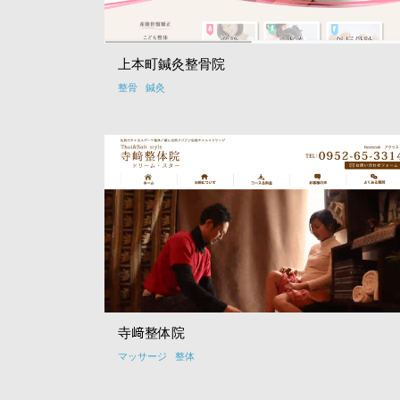
上本町鍼灸整骨院
整骨
鍼灸
寺﨑整体院
マッサージ
整体