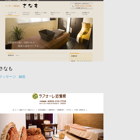
さなも
マッサージ
鍼灸